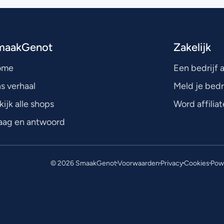
maakGenot
Zakelijk
ome
Een bedrijf
s verhaal
Meld je bedr
kijk alle shops
Word affiliat
aag en antwoord
© 2026 SmaakGenot
Voorwaarden
Privacy
Cookies
Powe