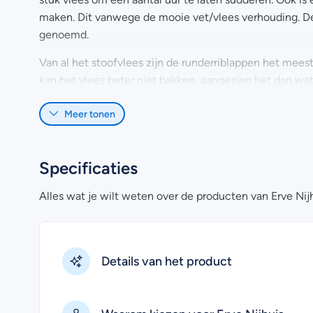
maken. Dit vanwege de mooie vet/vlees verhouding. De 
genoemd.
Van al het stoofvlees zijn de runderriblappen het meest
kan het vlees beter niet bakken, aangezien het dan wat
sukadelap. Dit heeft als voordeel dat het vlees malser
Meer tonen
Heb je nog vragen over het online bestellen van riplapp
Uiteraard kan je voor meer informatie ook contact met
Specificaties
Alles wat je wilt weten over de producten van Erve Nijh
Details van het product