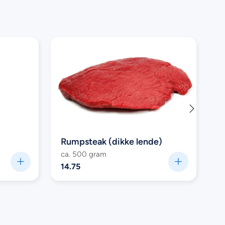
Rumpsteak (dikke lende)
V
ca. 500 gram
6
14.75
1