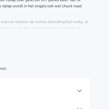
riplap wordt in het engels ook wel chuck roast
 mals en hebben de kortste bereidingstijd nodig. Je
 taaier wordt. Een riblap bevat meer vet dan de
 kan worden en meer smaakt heeft.
en? Kijk dan eens bij de
veelgestelde vragen
.
 ons opnemen. Wij helpen je graag!
uis.