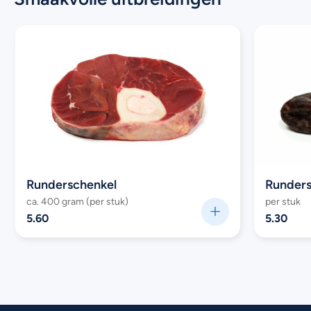
Runderschenkel
Runders
ca. 400 gram (per stuk)
per stuk
5.60
5.30