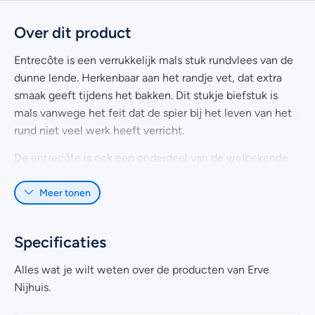
Over dit product
Entrecôte is een verrukkelijk mals stuk rundvlees van de
dunne lende. Herkenbaar aan het randje vet, dat extra
smaak geeft tijdens het bakken. Dit stukje biefstuk is
mals vanwege het feit dat de spier bij het leven van het
rund niet veel werk heeft verricht.
De entrecôte is ook een onderdeel van de welbekende
T-Bonesteak. Deze steak bestaat uit de ossenhaas
Meer tonen
(kleine deel) en de entrecôte (grootste deel). Samen
worden ze gescheiden door een T-vormig bot (de
lendenwervel), waaraan deze steak zijn naam aan heeft
Specificaties
te danken.
Alles wat je wilt weten over de producten van Erve
Tip: om vleessappen te bewaren is het belangrijk dat je
Nijhuis.
niet in het vlees gaat prikken.