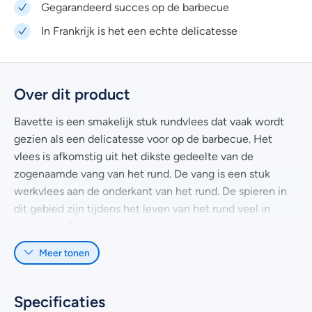
Gegarandeerd succes op de barbecue
In Frankrijk is het een echte delicatesse
Over dit product
Bavette is een smakelijk stuk rundvlees dat vaak wordt
gezien als een delicatesse voor op de barbecue. Het
vlees is afkomstig uit het dikste gedeelte van de
zogenaamde vang van het rund. De vang is een stuk
werkvlees aan de onderkant van het rund. De spieren in
dit gebied zijn tijdens het leven van het rund veel in
beweging. De bavette die hieruit wordt gesneden is
daarom wat steviger van structuur.
Meer tonen
Bavette heeft een lange, grove draad en voor de
perfecte smaaksensatie is het belangrijk dat het vlees
Specificaties
niet te gaar wordt. Het is aan te raden de bavette op z’n