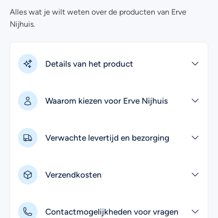
Frans (‘Bleu’ of ‘Saignant’) te serveren. Dat wil zeggen
Alles wat je wilt weten over de producten van Erve
dat het vlees van binnen bijna rauw moet zijn, maar met
Nijhuis.
een mooi gebruinde buitenkant.
Wil je een graag een hele Bavette bestellen voor op de
barbecue?
Neem contact met ons op
om de
Details van het product
mogelijkheden te bespreken.
Waarom kiezen voor Erve Nijhuis
Verwachte levertijd en bezorging
Verzendkosten
Contactmogelijkheden voor vragen