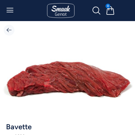
0
Bavette