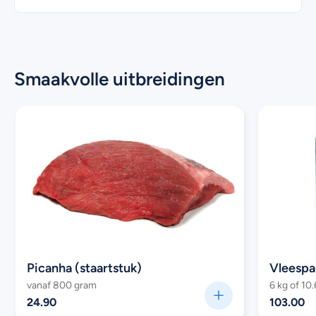
Smaakvolle uitbreidingen
Picanha (staartstuk)
Vleespa
vanaf 800 gram
6 kg of 10.
24.90
103.00