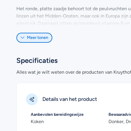
Het ronde, platte zaadje behoort tot de peulvruchten 
linzen uit het Midden-Oosten, maar ook in Europa zijn 
eitwit rijk. Daarnaast zitten ze boordevol vitamine B en
Meer tonen
Specificaties
Alles wat je wilt weten over de producten van Kruytho
Details van het product
Aanbevolen bereidingswijze
Bewaaradvi
Koken
Donker, D