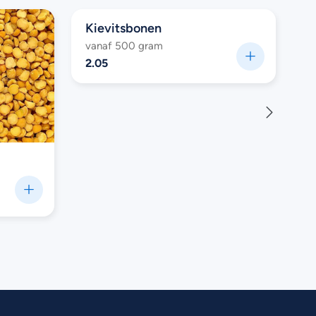
Kievitsbonen
vanaf 500 gram
2.05
B
v
1