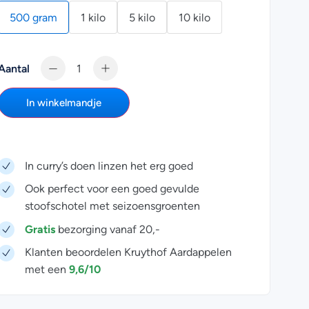
500 gram
1 kilo
5 kilo
10 kilo
Aantal
In winkelmandje
In curry’s doen linzen het erg goed
Ook perfect voor een goed gevulde
stoofschotel met seizoensgroenten
Gratis
bezorging vanaf 20,-
Klanten beoordelen Kruythof Aardappelen
9,6/10
met een