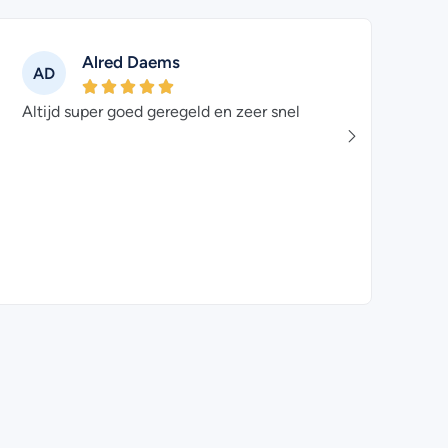
Alred Daems
AD
GJ
Altijd super goed geregeld en zeer snel
Als er
servic
sowie