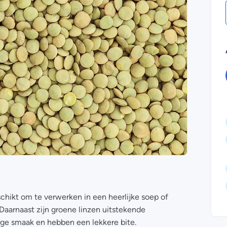
schikt om te verwerken in een heerlijke soep of
 Daarnaast zijn groene linzen uitstekende
ige smaak en hebben een lekkere bite.