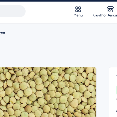
Menu
Kruythof Aard
ten