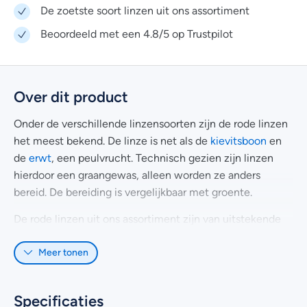
De zoetste soort linzen uit ons assortiment
Beoordeeld met een 4.8/5 op Trustpilot
Over dit product
Onder de verschillende linzensoorten zijn de rode linzen
het meest bekend. De linze is net als de
kievitsboon
en
de
erwt
, een peulvrucht. Technisch gezien zijn linzen
hierdoor een graangewas, alleen worden ze anders
bereid. De bereiding is vergelijkbaar met groente.
De rode linzen uit ons assortiment zijn van uitstekende
kwaliteit. In vergelijking met de groene variant, zijn rode
Meer tonen
linzen zoeter en hebben meer een nootachtige
smaak.Wist je trouwens dat rode linzen ook gebruikt
kunnen worden als vleesvervanger? Rode linzen zijn
Specificaties
namelijk rijk aan ijzer, eiwitten en vitamine-B.