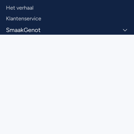
Het verhaal
Klantenservice
SmaakGenot
Zakelijk
Inspireren. Verbinden. Genieten.
Privacy
Voorwaarden
Cookies
© 2026 SmaakGenot
Powered by Full Stacks