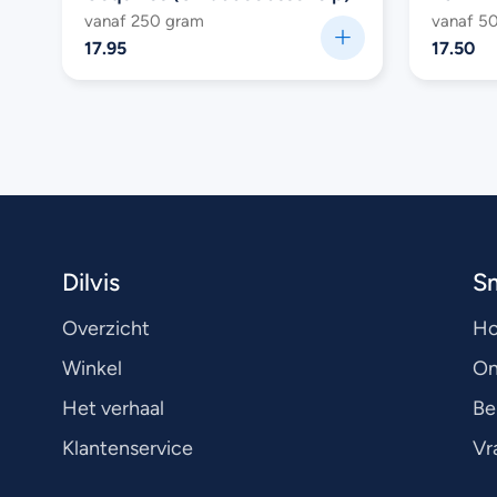
vanaf 250 gram
vanaf 5
17.95
17.50
Dilvis
S
Overzicht
H
Winkel
On
Het verhaal
Be
Klantenservice
Vr