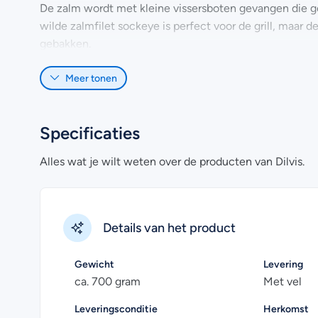
De zalm wordt met kleine vissersboten gevangen die geb
wilde zalmfilet sockeye is perfect voor de grill, maar de
gebakken.
Verder bevat deze zalmfilet omega drie vetzuren, waarv
Meer tonen
kans op hart- en vaatziekten kan doen verminderen.
Wij bieden de mogelijkheid om de wilde zalmfilet bevrore
Specificaties
refreshed, dan raden wij af om de vis opnieuw in te vri
Alles wat je wilt weten over de producten van Dilvis.
Heb je nog vragen over het online kopen van wilde zalm
vragen
. Uiteraard kan je voor meer informatie ook con
Details van het product
Gewicht
Levering
ca. 700 gram
Met vel
Leveringsconditie
Herkomst