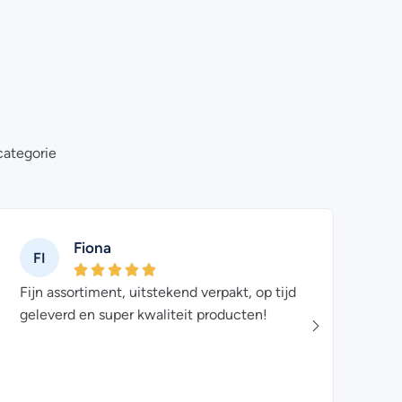
categorie
Fiona
FI
FA
Fijn assortiment, uitstekend verpakt, op tijd
De bes
geleverd en super kwaliteit producten!
een gr
super 