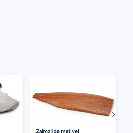
Zalmzijde met vel
K