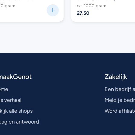
00 gram
ca. 1000 gram
27.50
maakGenot
Zakelijk
ome
Een bedrijf
s verhaal
Meld je bedr
kijk alle shops
Word affiliat
aag en antwoord