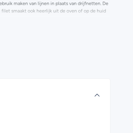
ruik maken van lijnen in plaats van drijfnetten. De
 filet smaakt ook heerlijk uit de oven of op de huid
an bekend is dat het de cholesterol verlaagt en de
n of refreshed te leveren. Let op, als je kiest voor
ezen.
filet sockeye? Kijk dan eens bij de
veelgestelde
tact met ons opnemen. Wij helpen je graag!