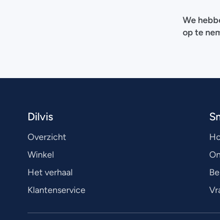
We hebben
op te nem
Dilvis
S
Overzicht
H
Winkel
On
Het verhaal
Be
Klantenservice
Vr