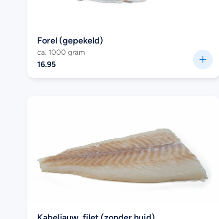
Forel (gepekeld)
ca. 1000 gram
16.95
Kabeljauw, filet (zonder huid)