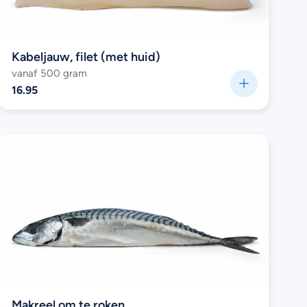
Kabeljauw, filet (met huid)
vanaf 500 gram
16.95
Makreel om te roken