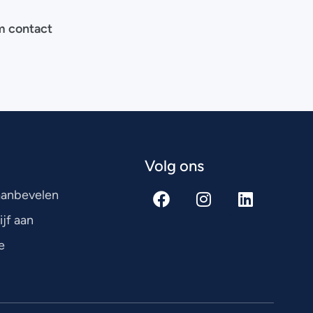
m contact
Volg ons
 aanbevelen
ijf aan
e