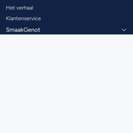
Het verhaal
Klantenservice
SmaakGenot
Zakelijk
Inspireren. Verbinden. Genieten.
Privacy
Voorwaarden
Cookies
© 2026 SmaakGenot
Powered by Full Stacks