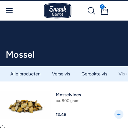
0
Mossel
Alle producten
Verse vis
Gerookte vis
Vis 
Mosselvlees
ca. 800 gram
12.45