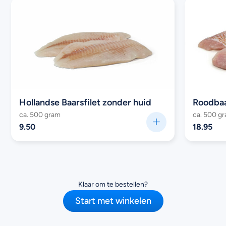
Hollandse Baarsfilet zonder huid
Roodbaar
ca. 500 gram
ca. 500 g
9.50
18.95
Klaar om te bestellen?
Start met winkelen