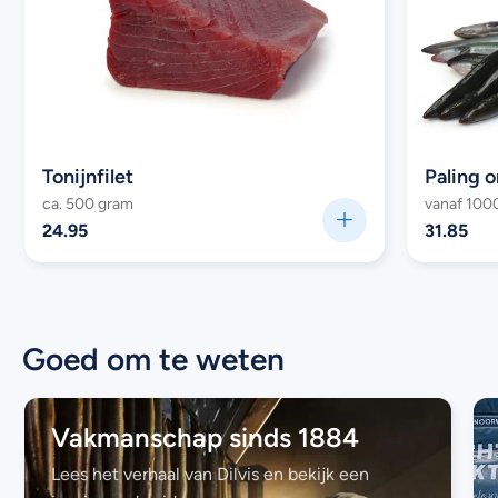
Tonijnfilet
Paling 
ca. 500 gram
vanaf 100
24.95
31.85
Goed om te weten
Vakmanschap sinds 1884
Lees het verhaal van Dilvis en bekijk een