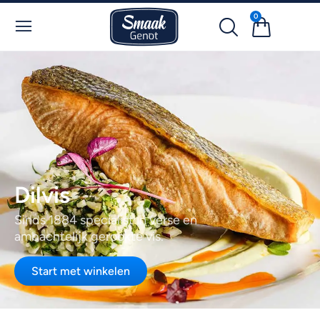
0
Dilvis
Sinds 1884 specialist in verse en
ambachtelijk gerookte vis.
Start met winkelen