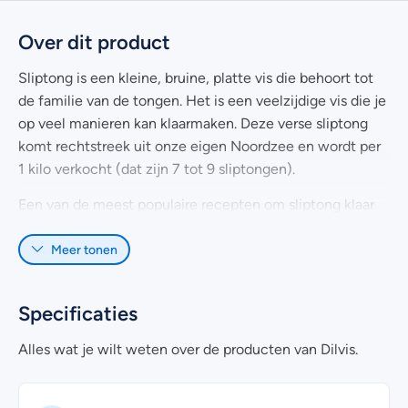
Over dit product
Sliptong is een kleine, bruine, platte vis die behoort tot
de familie van de tongen. Het is een veelzijdige vis die je
op veel manieren kan klaarmaken. Deze verse sliptong
komt rechtstreek uit onze eigen Noordzee en wordt per
1 kilo verkocht (dat zijn 7 tot 9 sliptongen).
Een van de meest populaire recepten om sliptong klaar
te maken, is door de vis lekker in boter te bakken totdat
Meer tonen
er een mooi goudbruin korstje ontstaat. Naast het bakken
en frituren kun je natuurlijk ook kiezen voor een
gezondere manier van bereiden. Verse sliptong
Specificaties
gestoomd of verwerkt in een vissoep smaakt namelijk
ook verrukkelijk.
Alles wat je wilt weten over de producten van Dilvis.
Een sliptong weegt tussen de 120 en 180 gram en wordt
zonder vel geleverd. De 7 tot 9 vissen worden vacuüm