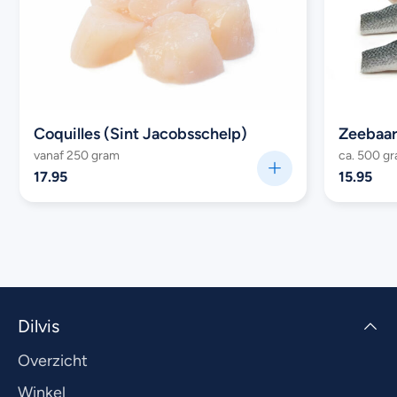
Coquilles (Sint Jacobsschelp)
Zeebaars
vanaf 250 gram
ca. 500 g
17.95
15.95
Dilvis
Overzicht
Winkel