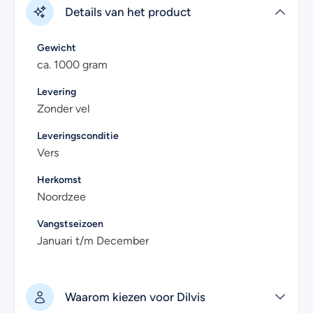
Details van het product
verpakt en uitstekend gekoeld geleverd. Je kunt de verse
vis 5 dagen in de koelkast en minimaal 3 maanden in de
diepvries bewaren.
Gewicht
ca. 1000 gram
Heb je nog vragen over het online kopen van verse
sliptong? Kijk dan eens bij de
veelgestelde vragen
.
Levering
Zonder vel
Uiteraard kan je voor meer informatie ook contact met
ons opnemen. Wij helpen je graag!
Leveringsconditie
Vers
Herkomst
Noordzee
Vangstseizoen
Januari t/m December
Waarom kiezen voor Dilvis