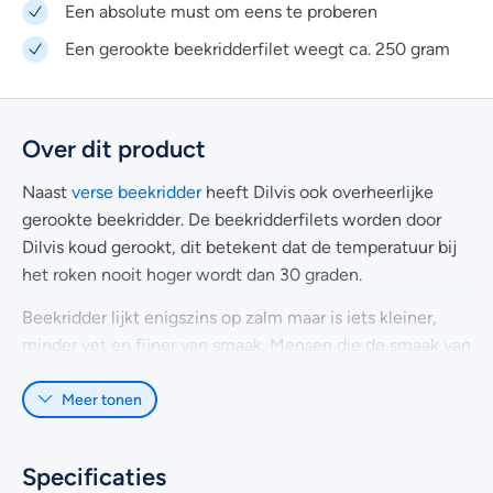
Een absolute must om eens te proberen
Een gerookte beekridderfilet weegt ca. 250 gram
Over dit product
Naast
verse beekridder
heeft Dilvis ook overheerlijke
gerookte beekridder. De beekridderfilets worden door
Dilvis koud gerookt, dit betekent dat de temperatuur bij
het roken nooit hoger wordt dan 30 graden.
Beekridder lijkt enigszins op zalm maar is iets kleiner,
minder vet en fijner van smaak. Mensen die de smaak van
gerookte zalm te uitgesproken vinden, kunnen gerookte
Meer tonen
beekridder vanwege z’n verfijnde smaak vaak juist wel
erg waarderen. Voor visliefhebbers is deze zoetwatervis
dan ook een absolute must om eens te proberen.
Specificaties