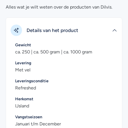
Gerookte Beekridder smaakt heerlijk in de salade en door
Alles wat je wilt weten over de producten van Dilvis.
de zilte smaak past beekridder ook goed als hapje bij de
borrel. Daarnaast doet deze vis het ook erg goed in een
een pastagerecht.
Details van het product
Heb je nog vragen over het online bestellen van gerookte
beekridder? Kijk dan eens bij de
veelgestelde vragen
.
Gewicht
Uiteraard kan je voor meer informatie ook contact met
ca. 250 | ca. 500 gram | ca. 1000 gram
ons opnemen. Wij helpen je graag!
Levering
Met vel
Leveringsconditie
Refreshed
Herkomst
IJsland
Vangstseizoen
Januari t/m December