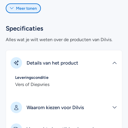
de smaak van onze huisgerookte producten en verse vis.
Meer tonen
Heb je nog vragen over het online bestellen van onze vis
geschenken? Kijk dan eens bij de
veelgestelde vragen
.
Uiteraard kan je voor meer informatie ook contact met
Specificaties
ons opnemen. Wij helpen je graag!
Alles wat je wilt weten over de producten van Dilvis.
Details van het product
Leveringsconditie
Vers of Diepvries
Waarom kiezen voor Dilvis