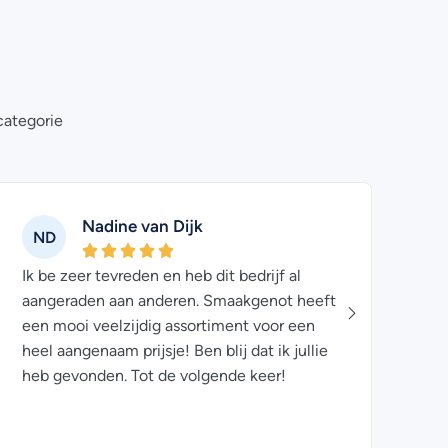
categorie
Nadine van Dijk
ND
AN
Ik be zeer tevreden en heb dit bedrijf al
Mijn e
aangeraden aan anderen. Smaakgenot heeft
de vol
een mooi veelzijdig assortiment voor een
PostN
heel aangenaam prijsje! Ben blij dat ik jullie
ook ne
heb gevonden. Tot de volgende keer!
aange
produc
verzen