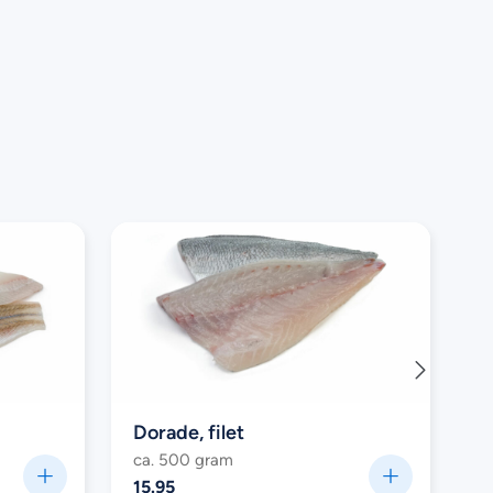
Dorade, filet
ca. 500 gram
15.95
2