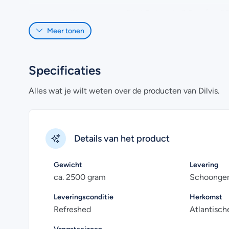
Let op
: er zitten ongeveer 6 tot 7 stuks in 2.5 kg (ca
enigszins afwijken, omdat het een wild gevangen vis i
Meer tonen
gevacumeerd en worden gekoeld verzonden.
Heb je nog vragen over het online bestellen van makree
Specificaties
Uiteraard kan je voor meer informatie ook contact met
Alles wat je wilt weten over de producten van Dilvis.
Details van het product
Gewicht
Levering
ca. 2500 gram
Schoongem
Leveringsconditie
Herkomst
Refreshed
Atlantisc