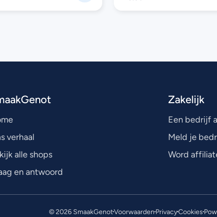
maakGenot
Zakelijk
ome
Een bedrijf
s verhaal
Meld je bedr
kijk alle shops
Word affiliat
aag en antwoord
© 2026 SmaakGenot
Voorwaarden
Privacy
Cookies
Powe