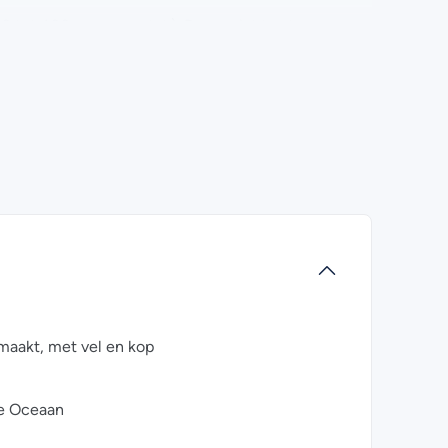
. 250 tot 400 gram per stuk). De gewichten kunnen
s. De makrelen zijn gestript/schoongemaakt,
l? Kijk dan eens bij de
veelgestelde vragen
.
 ons opnemen. Wij helpen je graag!
aakt, met vel en kop
he Oceaan