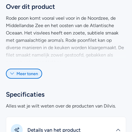
Over dit product
Rode poon komt vooral veel voor in de Noordzee, de
Middellandse Zee en het oosten van de Atlantische
Oceaan. Het visvlees heeft een zoete, subtiele smaak
met garnaalachtige aroma’s. Rode poonfilet kan op
diverse manieren in de keuken worden klaargemaakt. De
filet smaakt namelijk zowel gestoofd, gebakken als
gerookt ontzettend lekker.
Meer tonen
Het visvlees van
rode poon
is vrij stevig en kun je
hierdoor uitstekend in een lekkere vissoep of stoofpot
verwerken. Ook smaakt deze culinaire topper lekker op
Specificaties
het vel gebakken, maar bijvoorbeeld ook heerlijk
gemarineerd op de barbecue.
Alles wat je wilt weten over de producten van Dilvis.
Hoe dan ook, haal je deze rode poonfilet in huis, dan zet
je gegarandeerd een heerlijke maaltijd op tafel. Deze
Details van het product
verse rode poonfilet wordt per 500 gram vacuüm verpakt