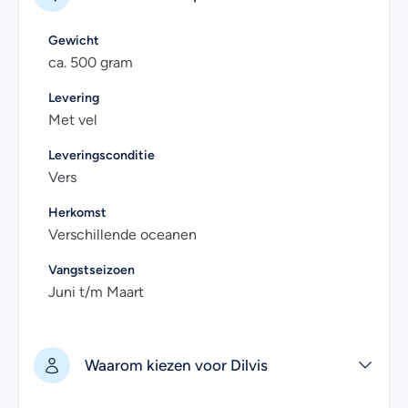
en natuurlijk gekoeld thuisbezorgd.
Gewicht
Heb je nog vragen over het online bestellen van rode
ca. 500 gram
poonfilet? Kijk dan eens bij de
veelgestelde vragen
.
Uiteraard kan je voor meer informatie ook contact met
Levering
Met vel
ons opnemen. Wij helpen je graag!
Leveringsconditie
Vers
Herkomst
Verschillende oceanen
Vangstseizoen
Juni t/m Maart
Waarom kiezen voor Dilvis