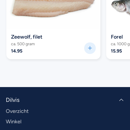
Zeewolf, filet
Forel
ca. 500 gram
ca. 1000 
14.95
15.95
Dilvis
Overzicht
Winkel