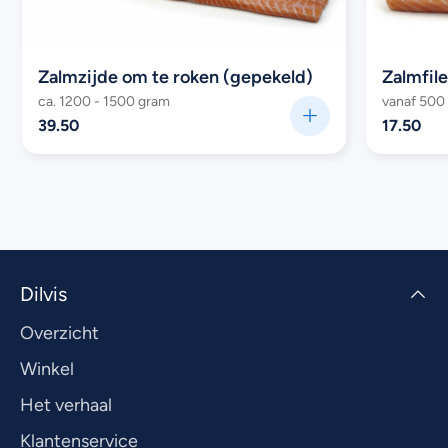
Zalmzijde om te roken (gepekeld)
Zalmfil
ca. 1200 - 1500 gram
vanaf 500
39.50
17.50
Dilvis
Overzicht
Winkel
Het verhaal
Klantenservice