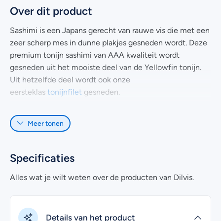
Over dit product
Sashimi is een Japans gerecht van rauwe vis die met een
zeer scherp mes in dunne plakjes gesneden wordt. Deze
premium tonijn sashimi van AAA kwaliteit wordt
gesneden uit het mooiste deel van de Yellowfin tonijn.
Uit hetzelfde deel wordt ook onze
eersteklas
tonijnfilet
gesneden.
De voorgesneden tonijn sashimi is klaar voor gebruik en
Meer tonen
wordt uitstekend gekoeld bij jou thuisbezorgd. Let op, de
sashimi wordt niet vacuüm verpakt en dient binnen 4
dagen geconsumeerd te worden. Aangezien het gaat om
Specificaties
rauwe vis, kan de sashimi het beste zo snel mogelijk
worden gegeten in verband met de versheid.
Alles wat je wilt weten over de producten van Dilvis.
Heb je nog vragen over het online kopen van verse tonijn
sashimi? Kijk dan eens bij de
veelgestelde vragen
.
Details van het product
Uiteraard kan je voor meer informatie ook contact met