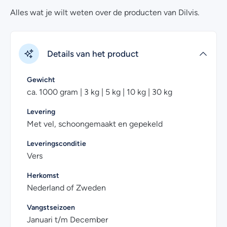
Alles wat je wilt weten over de producten van Dilvis.
Elke portie verse rookpaling wordt vacuüm verpakt en
uitstekend gekoeld bij jou thuisbezorgd. In een kilo zitten
ongeveer 7 a 8 palingen.
Details van het product
Heb je nog vragen over het online kopen van verse
gepekelde paling? Kijk dan eens bij de
veelgestelde
Gewicht
vragen
. Uiteraard kan je voor meer informatie ook
ca. 1000 gram | 3 kg | 5 kg | 10 kg | 30 kg
contact met ons opnemen. Wij helpen je graag!
Levering
Met vel, schoongemaakt en gepekeld
Leveringsconditie
Vers
Herkomst
Nederland of Zweden
Vangstseizoen
Januari t/m December