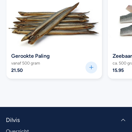
Gerookte Paling
Zeebaars
vanaf 500 gram
ca. 500 g
21.50
15.95
Dilvis
Overzicht