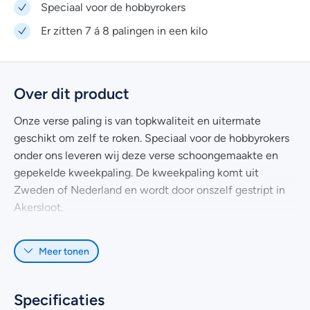
Speciaal voor de hobbyrokers
Er zitten 7 á 8 palingen in een kilo
Over dit product
Onze verse paling is van topkwaliteit en uitermate
geschikt om zelf te roken. Speciaal voor de hobbyrokers
onder ons leveren wij deze verse schoongemaakte en
gepekelde kweekpaling. De kweekpaling komt uit
Zweden of Nederland en wordt door onszelf gestript in
Akersloot.
Je hoeft de zachte paling alleen even te roken in een
Meer tonen
rookton en het genieten kan beginnen. Wil je de paling
liever zelf pekelen? Dat kan natuurlijk ook! Bij Dilvis koop
je ook eenvoudig
verse schoongemaakte/gestripte
Specificaties
paling
.