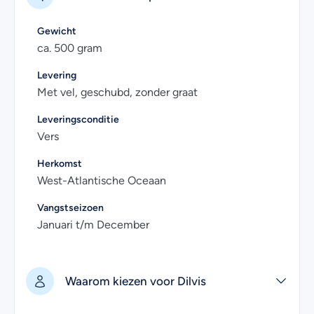
De filet wordt per 500 gram vacuüm verpakt en
uitstekend gekoeld geleverd. In de vriezer is
Gewicht
roodbaarsfilet minimaal 3 maanden houdbaar.
ca. 500 gram
Heb je nog vragen over het online kopen van verse
Levering
roodbaarsfilet? Kijk dan eens bij de
veelgestelde vragen
.
Met vel, geschubd, zonder graat
Uiteraard kan je voor meer informatie ook contact met
Leveringsconditie
ons opnemen. Wij helpen je graag!
Vers
Herkomst
West-Atlantische Oceaan
Vangstseizoen
Januari t/m December
Waarom kiezen voor Dilvis