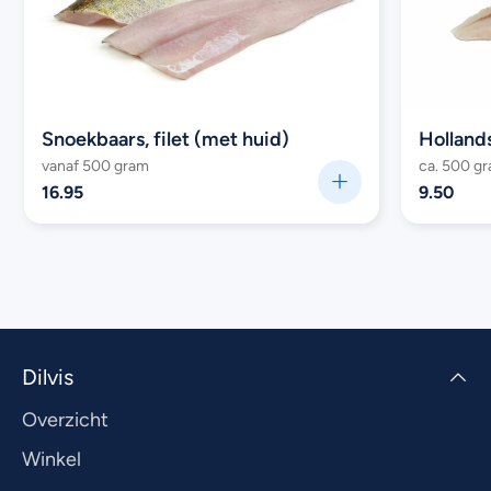
Snoekbaars, filet (met huid)
Hollands
vanaf 500 gram
ca. 500 g
16.95
9.50
Dilvis
Overzicht
Winkel