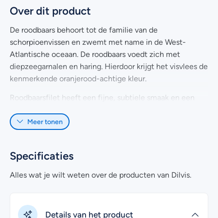
Over dit product
De roodbaars behoort tot de familie van de
schorpioenvissen en zwemt met name in de West-
Atlantische oceaan. De roodbaars voedt zich met
diepzeegarnalen en haring. Hierdoor krijgt het visvlees de
kenmerkende oranjerood-achtige kleur.
Roodbaarsfilet heeft een fijne, subtiele smaak en een
stevige structuur. Het visvlees van de filet is matig vet,
Meer tonen
wit-roze van kleur en biedt ontzettend veel
mogelijkheden om te bereiden.
Je kunt verse roodbaarsfilet bijvoorbeeld lekker krokant
Specificaties
op de huid bakken in de pan, of verwerking in een
Alles wat je wilt weten over de producten van Dilvis.
visschotel. Ook heerlijk als zondags vispannetje uit de
oven.
Verse roodbaarsfilet is 5 dagen houdbaar in de koelkast.
Details van het product