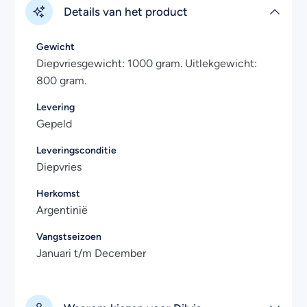
Details van het product
Het product wordt uitstekend gekoeld verzonden en kan
in diepvries minimaal 3 maanden worden bewaard. In de
Gewicht
koelkast kunnen de gamba’s één dag worden bewaard bij
Diepvriesgewicht: 1000 gram. Uitlekgewicht:
een temperatuur van maximaal 4 graden.
800 gram.
Heb je nog vragen over het online bestellen van wilde
Levering
Argentijnse gamba’s? Kijk dan eens bij de
veelgestelde
Gepeld
vragen
. Uiteraard kan je voor meer informatie ook
Leveringsconditie
contact met ons opnemen. Wij helpen je graag!
Diepvries
Herkomst
Argentinië
Vangstseizoen
Januari t/m December