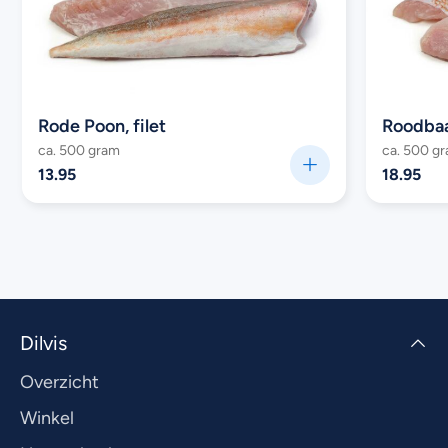
Rode Poon, filet
Roodbaar
ca. 500 gram
ca. 500 g
13.95
18.95
Dilvis
Overzicht
Winkel