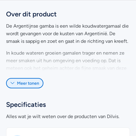
Over dit product
De Argentijnse gamba is een wilde koudwatergarnaal die
wordt gevangen voor de kusten van Argentinië. De
smaak is sappig en zoet en gaat in de richting van kreeft.
In koude wateren groeien garnalen trager en nemen ze
meer smaken uit hun omgeving en voeding op. Dat is
meteen ook het geheim achter de fijne smaak van deze
lekkernij. Eens gevangen worden ze supervers
Meer tonen
ingevroren. Rauwe gamba’s zijn erg snel klaar (binnen 3-4
minuten) en zijn geschikt om te koken, grillen, bakken en
roerbakken.
Specificaties
Een portie Argentijnse Gamba’s heeft een diepvries
Alles wat je wilt weten over de producten van Dilvis.
gewicht van 1000 gram en een uitlekgewicht van ca.
800 gram. De gamba’s zijn los ingevroren, zodat je
gemakkelijk en gewenste portie kunt ontdooien.