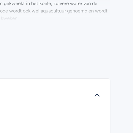
 gekweekt in het koele, zuivere water van de
hode wordt ook wel aquacultuur genoemd en wordt
e kweken.
jdes van ca. 1200 – 1500 gram en wordt vacuüm
ewaren, mits anders vermeld op etiket. Diepgevroren
lde zalmzijde met huid? Kijk dan eens bij
formatie ook contact met ons opnemen. Wij helpen je