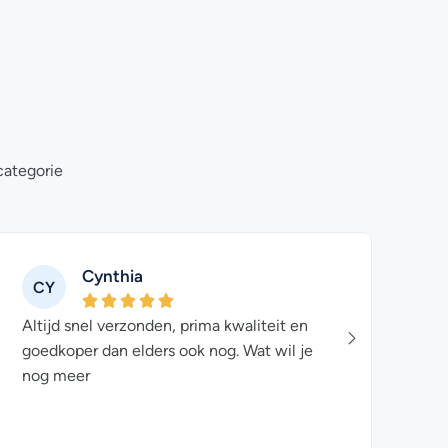
categorie
Cynthia
CY
ED
Altijd snel verzonden, prima kwaliteit en
Niet d
goedkoper dan elders ook nog. Wat wil je
bestel
nog meer
en eerl