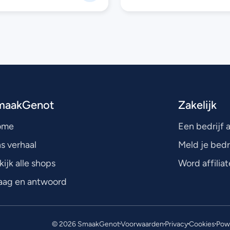
maakGenot
Zakelijk
ome
Een bedrijf
s verhaal
Meld je bedr
kijk alle shops
Word affiliat
aag en antwoord
© 2026 SmaakGenot
Voorwaarden
Privacy
Cookies
Powe