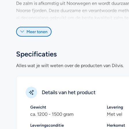
De zalm is afkomstig uit Noorwegen en wordt duurzaam
Noorse fjorden. Deze duurzame en verantwoorde met
al decennialang gebruikt om de beste kwaliteit zalm t
De gezouten zalmzijde met huid wordt gesneden in zi
Meer tonen
verpakt. In de koelkast kun je de verse zalm 5 dagen b
is de zalmzijde minimaal 3 maanden houdbaar.
Specificaties
Heb je nog vragen over het online bestellen van gepeke
de
veelgestelde vragen
. Uiteraard kan je voor meer in
Alles wat je wilt weten over de producten van Dilvis.
graag!
Details van het product
Gewicht
Levering
ca. 1200 - 1500 gram
Met vel
Leveringsconditie
Herkomst