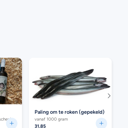
Paling om te roken (gepekeld)
Z
Kies uit 7 verschillende visgeschenken
vanaf 1000 gram
v
31.85
1