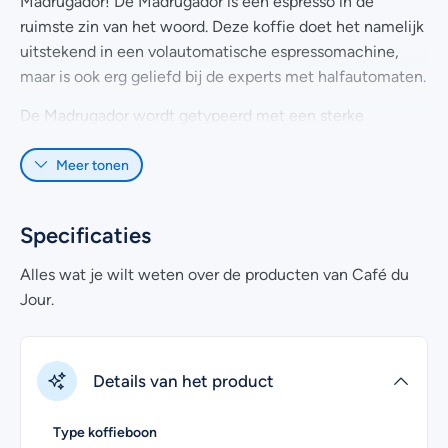
Madrugador! De Madrugador is een espresso in de
ruimste zin van het woord. Deze koffie doet het namelijk
uitstekend in een volautomatische espressomachine,
maar is ook erg geliefd bij de experts met halfautomaten.
De Madrugador wordt getypeerd met een sterke
kruidige, pittige kick. Bovendien bevat deze licht fruitige
Meer tonen
espresso een goede hoeveelheid cafeïne om wakker van
te worden. Speciaal voor vroege vogels en natuurlijk voor
iedereen die wat extra energie kan gebruiken in de
Specificaties
ochtend.
Alles wat je wilt weten over de producten van Café du
Voor het samenstellen van deze blend worden
Jour.
koffiebonen van hoge kwaliteit uit Brazilië, Colombia en
Indonesië gebruikt. De melange bestaat voornamelijk uit
Arabica koffiebonen met een handje Robusta koffie om
Details van het product
de melange een pittige draai en afdronk te geven. De
Madrugador is het vlaggenschip onder de Café du Jour
koffies.
Type koffieboon