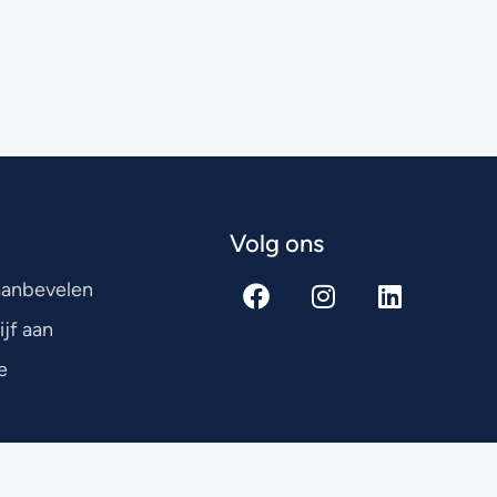
Volg ons
 aanbevelen
ijf aan
e