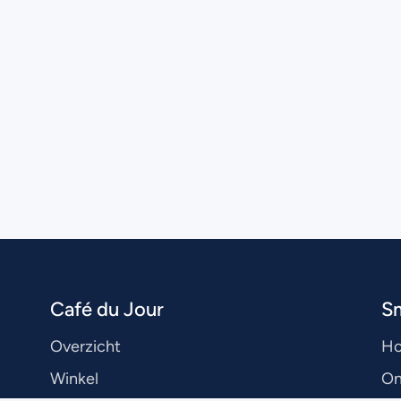
Café du Jour
S
Overzicht
H
Winkel
On