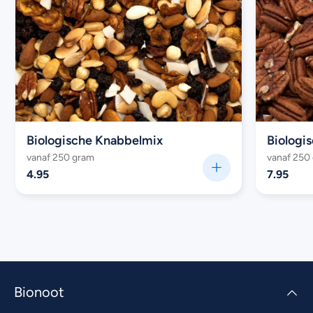
Biologische Knabbelmix
vanaf 250 gram
vanaf 250
4.95
7.95
Bionoot