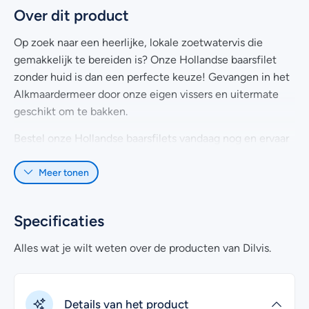
Over dit product
Op zoek naar een heerlijke, lokale zoetwatervis die
gemakkelijk te bereiden is? Onze Hollandse baarsfilet
zonder huid is dan een perfecte keuze! Gevangen in het
Alkmaardermeer door onze eigen vissers en uitermate
geschikt om te bakken.
Bestel onze Hollandse baarsfilets vandaag nog en ervaar
zelf hoe lekker ze zijn! De filets worden vacuüm verpakt
Meer tonen
per 500 gram om de smaak en versheid te behouden.
Heb je nog vragen over het online kopen van Hollandse
Baarsfilets zonder huid? Kijk dan eens bij de
veelgestelde
Specificaties
vragen
. Uiteraard kan je voor meer informatie ook
Alles wat je wilt weten over de producten van Dilvis.
contact met ons opnemen. Wij helpen je graag!
Details van het product