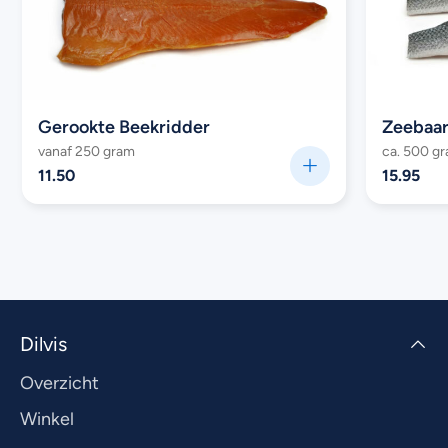
Gerookte Beekridder
Zeebaars
vanaf 250 gram
ca. 500 g
11.50
15.95
Dilvis
Overzicht
Winkel