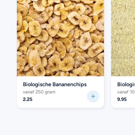
Biologische Bananenchips
Biolog
vanaf 250 gram
vanaf 1
2.25
9.95