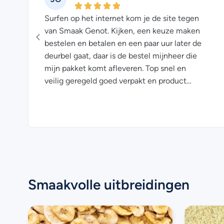
ite tegen
Goede service en zeer tevreden over de
uze maken
kwaliteit van de producten. Ik ben fan!
r later de
nheer die
el en
oduct
schrijven,
or het
Smaakvolle uitbreidingen