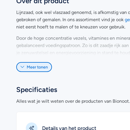
Over dit product
Lijnzaad, ook wel vlaszaad genoemd, is afkomstig van de
gebroken of gemalen. In ons assortiment vind je ook
ge
niet eerst hoeft te malen of te kneuzen voor gebruik.
Door de hoge concentratie vezels, vitamines en mineral
gebalanceerd voedingspatroon. Zo is dit zaadje rijk aan
je zenuwstelsel en energievoorziening in stand te hou
Bovendien bevat lijnzaad een hele reeks aan mineralen
Meer tonen
onder andere voor dat je bloeddruk laag blijft en dat j
voordeel van lijnzaad is dat het ontzettend veel vezels
daarvan is dat ze je stoelgang gezond houden.
Specificaties
Een kleine kanttekening: eet ook weer niet te veel van di
Alles wat je wilt weten over de producten van Bionoot.
voordelen het grootst zijn wanneer je ze met mate ge
15 tot 45 gram lijnzaad per dag te eten.
Details van het product