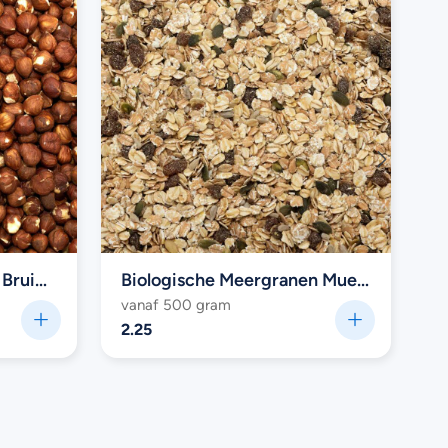
Biologische Hazelnoten Bruin (raw)
Biologische Meergranen Muesli
B
vanaf 500 gram
v
2.25
2