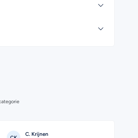
categorie
Eddy
ED