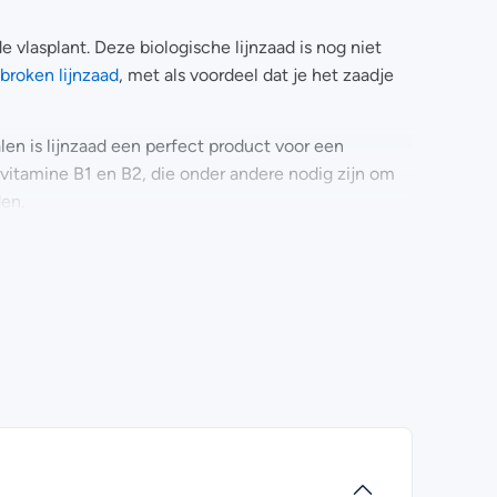
 vlasplant. Deze biologische lijnzaad is nog niet
broken lijnzaad
, met als voordeel dat je het zaadje
en is lijnzaad een perfect product voor een
 vitamine B1 en B2, die onder andere nodig zijn om
den.
: calcium, magnesium, kalium en zink. Die zorgen er
e afweersysteem goed blijft functioneren. Een ander
 bevat. Die hebben talloze functies, maar één
t zaadje. Zoals bij alles geldt ook hier dat de
bruikt. Het Voedingscentrum adviseert om maximaal