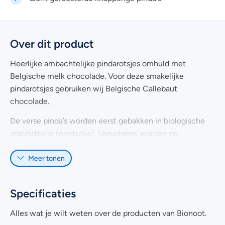
Over dit product
Heerlijke ambachtelijke pindarotsjes omhuld met
Belgische melk chocolade. Voor deze smakelijke
pindarotsjes gebruiken wij Belgische Callebaut
chocolade.
De verse pinda’s worden eerst gebakken in biologische
arachideolie (pindaolie). Vervolgens worden ze
ondergedompeld in de Belgische chocolade. De
Meer tonen
pindarotsjes hebben we ook in
pure chocolade
.
Specificaties
Alles wat je wilt weten over de producten van Bionoot.