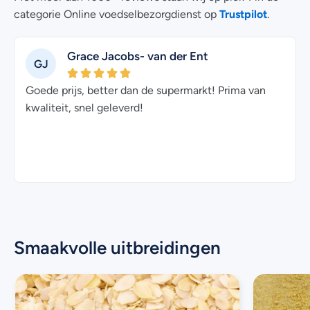
Trustpilot
categorie Online voedselbezorgdienst op
.
Ent
Fabiana Filadoro
FF
arkt! Prima van
Perfecte prijs-/kwaliteit verhouding, s
en goed verpakt. Bedankt!
Smaakvolle uitbreidingen