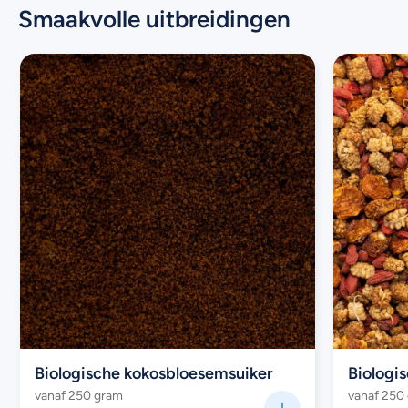
Smaakvolle uitbreidingen
Biologische kokosbloesemsuiker
Biologi
vanaf 250 gram
vanaf 250