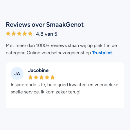
Reviews over SmaakGenot
4,8 van 5
Met meer dan 1000+ reviews staan wij op plek 1 in de
Trustpilot
categorie Online voedselbezorgdienst op
.
Jacobine
JA
JE
Inspirerende site, hele goed kwaliteit en vriendelijke
Heel f
snelle service. Ik kom zeker terug!
kan h