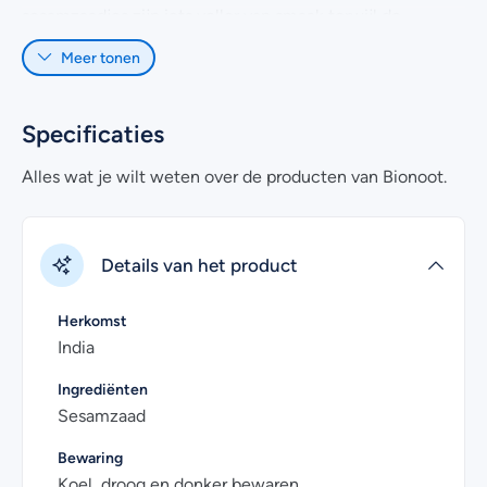
sesamzaadjes zijn iets voller van smaak terwijl de
ongepelde een knapperige bite hebben. Met name
Meer tonen
geroosterde sesamzaad heeft een sterke smaak.
Sesamzaad is onmisbaar in jouw keuken wanneer je gek
Specificaties
bent op sushi en deze ook zelf maakt. Je kunt ze
roosteren, bakken en gebruiken om te paneren of een
Alles wat je wilt weten over de producten van Bionoot.
maaltijd te garneren. Ze worden veel gebruikt in de
Arabische en Japanse keuken. Het is aanrader ze te
gebruiken bij vis, groene groentes, aubergines, noedels,
Details van het product
peulvruchten, rijst en salades.
Herkomst
India
Ingrediënten
Sesamzaad
Bewaring
Koel, droog en donker bewaren