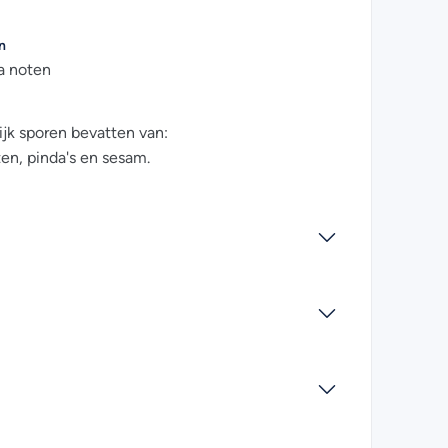
n
a noten
jk sporen bevatten van:
ten, pinda's en sesam.