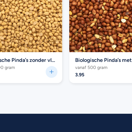
Biologische Pinda’s zonder vlies (raw)
00 gram
vanaf 500 gram
3.95