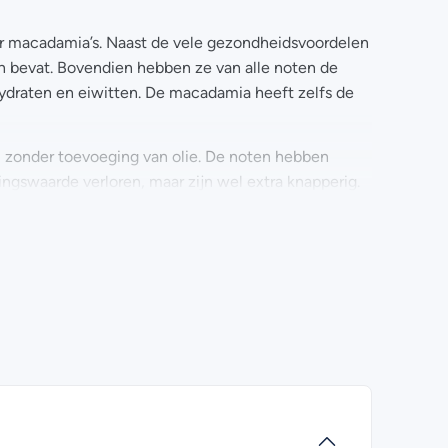
voor macadamia’s. Naast de vele gezondheidsvoordelen
 bevat. Bovendien hebben ze van alle noten de
hydraten en eiwitten. De macadamia heeft zelfs de
, zonder toevoeging van olie. De noten hebben
ngswaarde verloren, maar zijn wel extra knapperig.
ld om te kraken. Er is een druk van meer dan twintig
inspanning zijn macadamia’s niet de goedkoopste