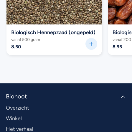
Biologisch Hennepzaad (ongepeld)
Biologis
vanaf 500 gram
vanaf 200
8.50
8.95
Bionoot
Overzicht
Winkel
Het verhaal