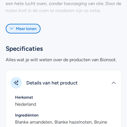
een hete lucht oven, zonder toevoeging van olie. Door de
noten kort in de oven te roosteren zijn ze extra
knapperig.
Meer tonen
Ontdek het zelf en probeer nu de geroosterde
biologische notenmix. Een heerlijke snack als
tussendoortje of als toevoeging door je favoriete
Specificaties
ontbijtje. De noten zijn uiteraard ook los te verkrijgen.
Alles wat je wilt weten over de producten van Bionoot.
Details van het product
Herkomst
Nederland
Ingrediënten
Blanke amandelen, Blanke hazelnoten, Bruine