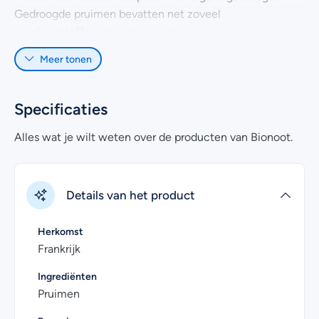
Gedroogde pruimen bevatten net zoveel
voedingsstoffen als verse pruimen.
Meer tonen
De zoete smaak van de biologische pruimen is afkomstig
van de fruitsuikers van de vrucht zelf. Deze komen vrij na
het drogen en geven de gedroogde pruim haar volzoete
Specificaties
smaak. Onze gedroogde pruimen kunnen zo gegeten
worden. Bij voorkeur kunnen ze ook eerst in water
Alles wat je wilt weten over de producten van Bionoot.
geweekt worden. Door het vocht worden ze zachter en
sappiger van smaak.
Details van het product
Dankzij de heerlijke smaak valt deze gedroogde snack
ook bij kinderen in de smaak. En een volzoete gedroogde
pruim is natuurlijk een stuk gezonder dan een zoet
Herkomst
snoepje! In de keuken zien we deze gedroogde vrucht
Frankrijk
bijvoorbeeld terug in verschillende stoofpotten met
Ingrediënten
groentes, maar ook gegrild met vlees op de barbecue
Pruimen
smaken ze uitstekend. Omdat onze biologische pruimen
gedroogd en ontpit zijn, kunnen ze direct gebruikt