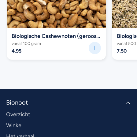
Biologische Cashewnoten (geroosterd)
Biologi
vanaf 100 gram
vanaf 500
4.95
7.50
Bionoot
Overzicht
Winkel
Het verhaal