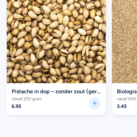
Pistache in dop – zonder zout (geroosterd)
Biologi
Vanaf 250 gram
vanaf 500
6.95
3.45