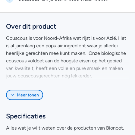
Over dit product
Couscous is voor Noord-Afrika wat rijst is voor Azië. Het
is al jarenlang een populair ingrediënt waar je allerlei
heerlijke gerechten mee kunt maken. Onze biologische
couscous voldoet aan de hoogste eisen op het gebied
van kwaliteit, heeft een volle en pure smaak en maken
jouw couscousgerechten nóg lekkerder.
Onze couscous wordt gemaakt van durumtarwe, die op
Meer tonen
biologische wijze verbouwd wordt. De durumtarwe
wordt na het oogsten vermalen tot tarwebloem. Dit
tarwebloem wordt vervolgens met water fijngewreven,
Specificaties
waardoor er kleine bolletjes ontstaan. Deze kleine
bolletjes heten couscous.
Alles wat je wilt weten over de producten van Bionoot.