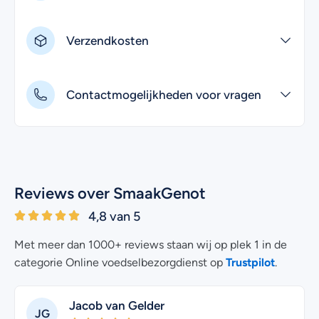
tegen goji bessen kunt. Verminder in dat geval de
hoeveelheid Goji bessen of vermijd ze helemaal. Ook kan
Verzendkosten
het besje ervoor zorgen dat je bloedstolling vertraagd
wordt. Personen die medicijnen slikken die invloed
hebben op de bloedstolling worden aangeraden helemaal
Contactmogelijkheden voor vragen
geen goji bessen te eten.
Reviews over SmaakGenot
4,8 van 5
Met meer dan 1000+ reviews staan wij op plek 1 in de
Trustpilot
categorie Online voedselbezorgdienst op
.
Jacob van Gelder
JG
KA