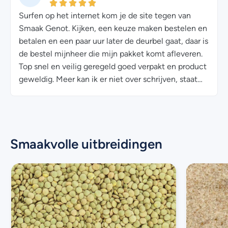
Surfen op het internet kom je de site tegen van
Aanrad
Smaak Genot. Kijken, een keuze maken bestelen en
zit we
betalen en een paar uur later de deurbel gaat, daar is
de bestel mijnheer die mijn pakket komt afleveren.
Top snel en veilig geregeld goed verpakt en product
geweldig. Meer kan ik er niet over schrijven, staat
hoog in mij voorrieten lijst voor het bestellen van
producten.
Smaakvolle uitbreidingen