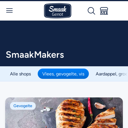
SmaakMakers
Alle shops
Vlees, gevogelte, vis
Aardappel, groen
Gevogelte