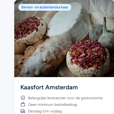
naar
Binnen- en buitenlandse kaas
het
geselecteerde
zoekresultaat
te
gaan.
Als
u
met
aanraaktoetsen
werkt,
kunt
u
touch-
Kaasfort Amsterdam
en
swipetekens
Belangrijke leverancier voor de gastronomie
gebruiken.
Geen minimum bestelbedrag
Dinsdag t/m vrijdag