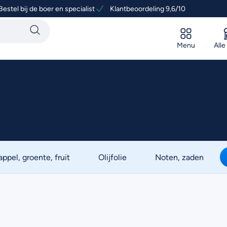
Bestel bij de boer en specialist
Klantbeoordeling 9,6/10
Menu
Alle
ppel, groente, fruit
Olijfolie
Noten, zaden