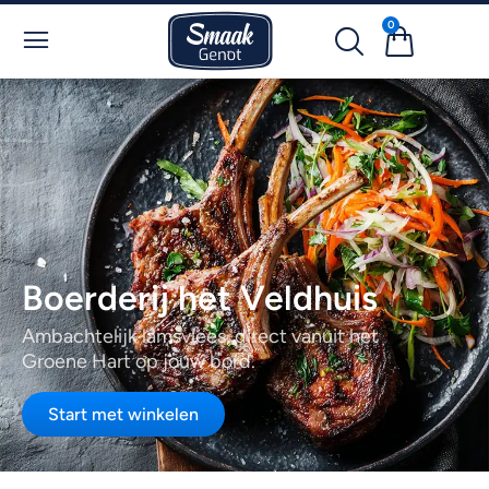
0
Boerderij het Veldhuis
Ambachtelijk lamsvlees, direct vanuit het
Groene Hart op jouw bord.
Start met winkelen