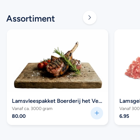
Assortiment
Lamsvleespakket Boerderij het Veldhuis
Lamsge
Vanaf ca. 3000 gram
Vanaf 300
80.00
6.95