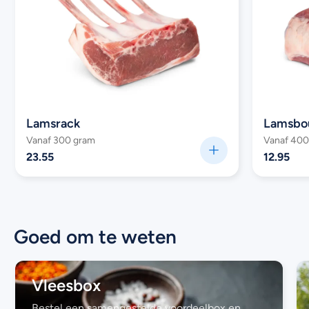
Lamsrack
Lamsbou
Vanaf 300 gram
Vanaf 400
23.55
12.95
Goed om te weten
Vleesbox
Bestel een samengestelde voordeelbox en