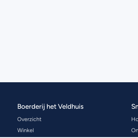
Boerderij het Veldhuis
S
Overzicht
H
Winkel
On