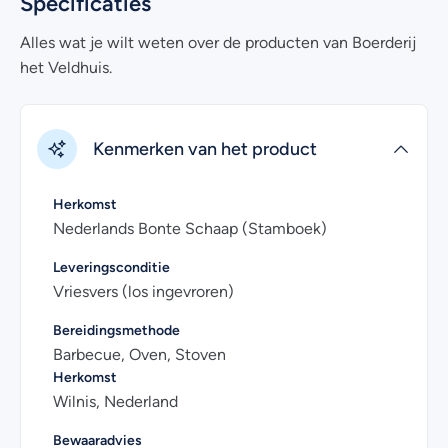
Specificaties
bestrijdingsmiddelen. Die natuurlijke voeding en manier
van boeren geven het vlees zijn volle, pure smaak en
Alles wat je wilt weten over de producten van Boerderij
boterzachte structuur. De korte keten tussen boerderij
het Veldhuis.
en slagerij zorgt voor maximale versheid en minimale
stress.
Kenmerken van het product
Heb je nog vragen over het online bestellen van deze
lamsbout? Kijk dan eens bij de
veelgestelde vragen
.
Uiteraard kan je voor meer informatie ook
contact
met
Herkomst
ons opnemen. Wij helpen je graag!
Nederlands Bonte Schaap (Stamboek)
Leveringsconditie
Vriesvers (los ingevroren)
Bereidingsmethode
Barbecue, Oven, Stoven
Herkomst
Wilnis, Nederland
Bewaaradvies