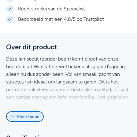
Rechtstreeks van de Specialist
Beoordeeld met een 4.8/5 op Trustpilot
Over dit product
Deze lamsbout (zonder been) komt direct van onze
boerderij uit Wilnis. Ook wel bekend als gigot d’agneau,
alleen nu dus zonder been. Vol van smaak, zacht van
structuur en ideaal om langzaam te garen. Dit is het
perfecte stuk vlees voor een feestelijke maaltijd, of juist
een rustige zondag aan tafel met familie. Kort gegrild en
in plakjes of als broodje pulled lamb met koolsalade. Als
geheel stoven maakt het vlees boterzacht.
Meer tonen
Onze lammeren groeien op in rust en ruimte. We werken
natuurinclusief, zonder kunstmest of