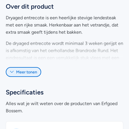
Over dit product
Dryaged entrecote
is een heerlijke stevige lendesteak
met een rijke smaak. Herkenbaar aan het vetrandje, dat
extra smaak geeft tijdens het bakken.
De
dryaged entrecote
wordt minimaal 3 weken gerijpt en
is afkomstig van het oerhollandse Brandrode Rund. Het
eindresultaat is een een verrukkelijk stuk vlees met een
volle smaak en malse structuur.
Meer tonen
Deze steak weegt ca. 300 gram en is geschikt voor 2
personen.
Specificaties
Heb je nog vragen over het online bestellen van
dryaged
entrecote
afkomstig van Brandrode rund? Kijk dan eens
Alles wat je wilt weten over de producten van Erfgoed
bij de
veelgestelde vragen
. Uiteraard kan je voor meer
Bossem.
informatie ook contact met ons opnemen. Wij helpen je
graag!