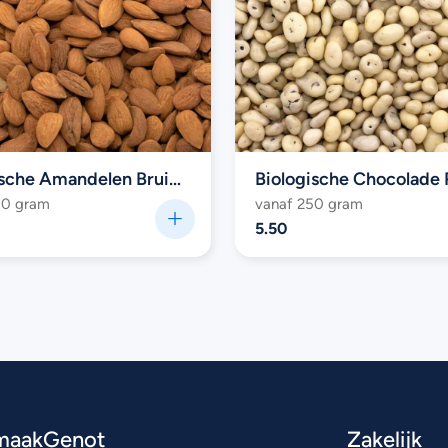
Biologische Amandelen Bruin (raw)
50 gram
vanaf 250 gram
5.50
maakGenot
Zakelijk