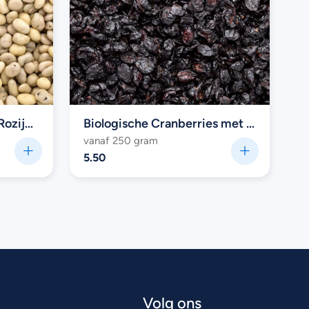
Biologische Chocolade Rozijnen (yoghurt)
Biologische Cranberries met appeldiksap
B
vanaf 250 gram
v
5.50
4
Volg ons