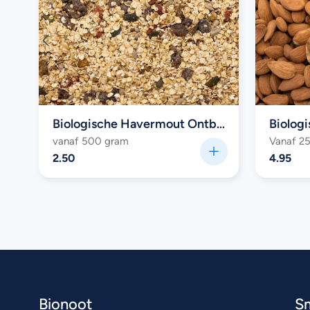
sche Whey Proteïne Poeder
Biologische Havermout Ontbijt
vanaf 500 gram
Vanaf 2
2.50
4.95
Bionoot
S