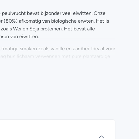
e peulvrucht bevat bijzonder veel eiwitten. Onze
 (80%) afkomstig van biologische erwten. Het is
zoals Wei en Soja proteïnen. Het bevat alle
ron van eiwitten.
atige smaken zoals vanille en aardbei. Ideaal voor
graag hun lichaam verwennen met pure plantaardige
e beker met 250 ml sap, smoothie of water. Je kunt
rs gemaakte soep.
eerde voeding. De aanbevolen dagelijkse
 een deskundige alvorens het product te gebruiken
 ziekte.