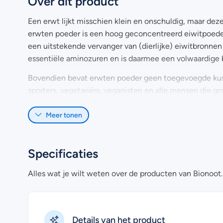
Over dit product
Een erwt lijkt misschien klein en onschuldig, maar dez
erwten poeder is een hoog geconcentreerd eiwitpoeder
een uitstekende vervanger van (dierlijke) eiwitbronnen 
essentiële aminozuren en is daarmee een volwaardige b
Bovendien bevat erwten poeder geen toegevoegde kustm
sporters, vegetariërs, veganisten en alle mensen die 
eiwitten.
Meer tonen
Gebruik van erwten proteïne poeder
Meng 2 maatschepjes (30 gram) in een blender of shak
Specificaties
erwten poeder ook toevoegen aan bijvoorbeeld een ve
Let op:
Dit product is geen vervanging voor een gevari
Alles wat je wilt weten over de producten van Bionoot.
hoeveelheid is maximaal 30 gram. Raadpleeg bovendien
in geval van zwangerschap, lactatie, medicijngebruik en
Details van het product