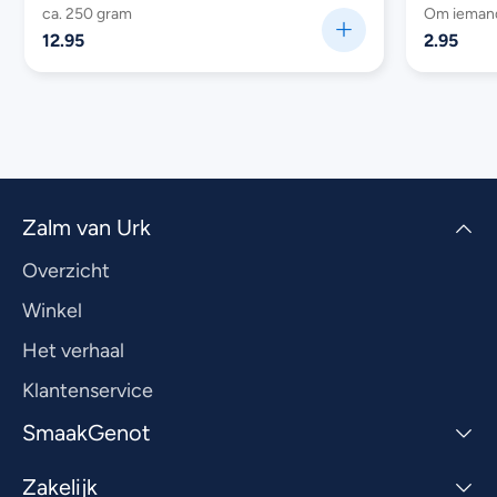
ca. 250 gram
Om iemand 
12.95
2.95
Zalm van Urk
Overzicht
Winkel
Het verhaal
Klantenservice
SmaakGenot
Zakelijk