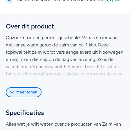
Over dit product
Opzoek naar een perfect geschenk? Verras nu iemand
met onze warm gerookte zalm van ca. 1 kilo. Deze
topkwaliteit zalm wordt vers aangeleverd uit Noorwegen
en wij roken die nog op de dag van levering. Zo is de
zalm binnen 3 dagen vanuit het water bereidt tot een
fantastisch gerookt product. Na het roken wordt de zalm
vacuüm verpakt, waardoor hij 2 tot 3 weken houdbaar is
in de koelkast.
Meer tonen
Kwaliteit van de zalm
Elke week hebben wij honderden tevreden klanten die in
Specificaties
de winkel of in de webshop onze zalm kopen. Ons doel is
om de ontvanger van dit geschenk te laten genieten van
Alles wat je wilt weten over de producten van Zalm van