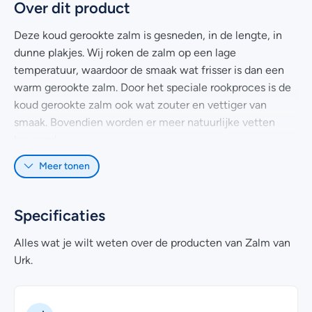
Over dit product
Deze koud gerookte zalm is gesneden, in de lengte, in
dunne plakjes. Wij roken de zalm op een lage
temperatuur, waardoor de smaak wat frisser is dan een
warm gerookte zalm. Door het speciale rookproces is de
koud gerookte zalm ook wat zouter en vettiger van
smaak. Bovendien worden er meer natuurlijke vetten
bewaard.
Meer tonen
Doordat de zalm in dunne plakjes is gesneden (wordt
met een duur woord ‘trancheren’ genoemd), is het heel
makkelijk om deze te gebruiken voor zalm carpaccio,
Specificaties
luxe sandwiches en bijvoorbeeld in een pasta.
Alles wat je wilt weten over de producten van Zalm van
Kwaliteit van de zalm
Urk.
Elke week hebben wij honderden tevreden klanten die in
de winkel of in de webshop onze zalm kopen. Om de
kwaliteit te kunnen garanderen waar wij elke dag naar