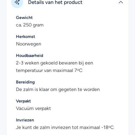
Details van het product
streven, wordt alleen de beste zalm uitgekozen om
gerookt te worden.
Gewicht
Er wordt alleen gewerkt met verse zalm afkomstig
ca. 250 gram
uit het koele, zuivere water van de Noorse fjorden. Wij
Herkomst
garanderen jou dat de zalm vrij is E-nummers. Bovendien
Noorwegen
is onze leverancier gecertificeerd door ASC
(Aquaculture Stewardship Council). Door te kiezen voor
Houdbaarheid
vis met het ASC-keurmerk, weet je zeker dat je
2-3 weken gekoeld bewaren bij een
verantwoord gekweekte vis, schaal- en schelpdieren
temperatuur van maximaal 7ᵒC
koopt.
Bereiding
De zalm is klaar om gegeten te worden
Verpakt
Vacuüm verpakt
Invriezen
Je kunt de zalm invriezen tot maximaal -18ᵒC