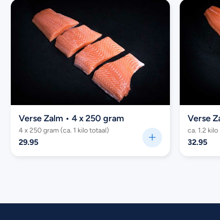
Verse Zalm • 4 x 250 gram
Verse Z
4 x 250 gram (ca. 1 kilo totaal)
ca. 1.2 kilo
29.95
32.95