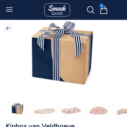
0
Kipbox van Veldhoeve