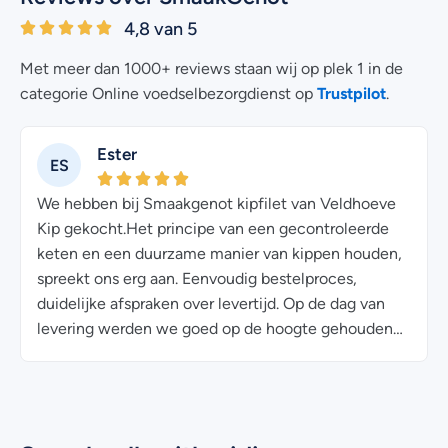
4,8 van 5
Met meer dan 1000+ reviews staan wij op plek 1 in de
Trustpilot
categorie Online voedselbezorgdienst op
.
Ester
ES
We hebben bij Smaakgenot kipfilet van Veldhoeve
Kip gekocht.Het principe van een gecontroleerde
n
keten en een duurzame manier van kippen houden,
spreekt ons erg aan. Eenvoudig bestelproces,
duidelijke afspraken over levertijd. Op de dag van
levering werden we goed op de hoogte gehouden
van de levertijd door de koerier. Het vlees zit goed
verpakt (per kilo) en ziet er prima uit.