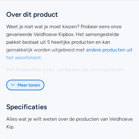
Over dit product
Weet je niet wat je moet kiezen? Probeer eens onze
gevarieerde Veldhoeve Kipbox. Het samengestelde
pakket bestaat uit 5 heerlijke producten en kan
gemakkelijk worden uitgebreid met
andere producten uit
het assortiment
.
Het kippenvlees komt van kippen die een goed leven
hebben gehad. Zoals je kunt lezen in
het verhaal
, hebben
Meer tonen
wij verschillende prijzen gewonnen met ons unieke vlees
en werkwijze.
Doordat onze kippen met plezier, zonder antibiotica en
Specificaties
groeiversnellers zijn opgegroeid, kunnen wij jou een
Alles wat je wilt weten over de producten van Veldhoeve
stukje vlees van hoge kwaliteit garanderen.
Kip.
Inhoud van de kipbox