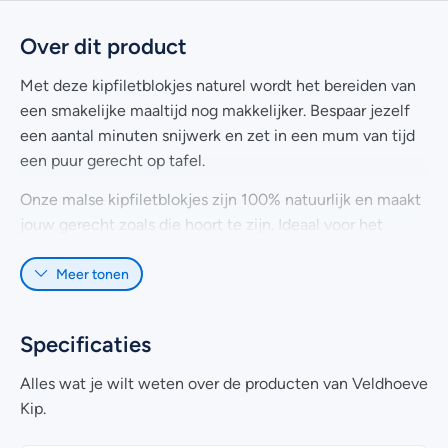
Over dit product
Met deze kipfiletblokjes naturel wordt het bereiden van
een smakelijke maaltijd nog makkelijker. Bespaar jezelf
een aantal minuten snijwerk en zet in een mum van tijd
een puur gerecht op tafel.
Onze malse kipfiletblokjes zijn 100% natuurlijk en maakt
jouw gerecht zoals die hoort te zijn. Ideaal voor het
marineren en kruiden naar eigen smaak en een gouden
Meer tonen
toevoeging aan de meest uiteenlopende maaltijden.
Heb je nog vragen over het online bestellen van
gesneden kipblokjes? Kijk dan eens bij de
veelgestelde
Specificaties
vragen
. Uiteraard kan je voor meer informatie ook
Alles wat je wilt weten over de producten van Veldhoeve
contact
met ons opnemen. Wij helpen je graag!
Kip.