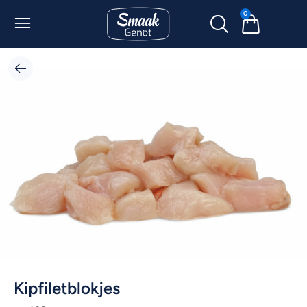
0
Kipfiletblokjes