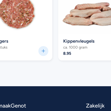
gers
Kippenvleugels
stuks
ca. 1000 gram
8.95
maakGenot
Zakelijk