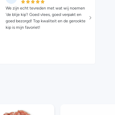
We zijn echt tevreden met wat wij noemen
Heerli
‘de blije kip’! Goed vlees, goed verpakt en
hele 
goed bezorgd! Top kwaliteit en de gerookte
eigen
kip is mijn favoriet!
etheri
terug 
Gelijk
een va