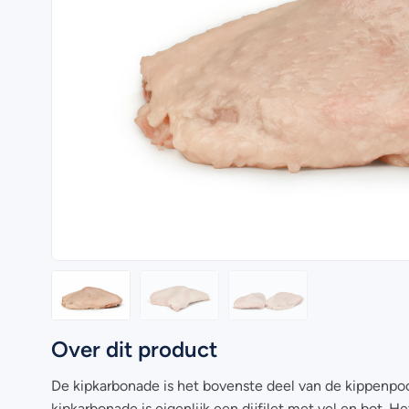
Over dit product
De kipkarbonade is het bovenste deel van de kippenpo
kipkarbonade is eigenlijk een dijfilet met vel en bot. He