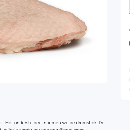
ot. Het onderste deel noemen we de drumstick. De
t velletje zorgt voor een nog fijnere smaak.