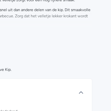
 snel uit dan andere delen van de kip. Dit smaakvolle
rbecue. Zorg dat het velletje lekker krokant wordt
groeiversnellers zijn opgegroeid, kunnen wij jou
bonades? Kijk dan eens bij de
veelgestelde vragen
.
ons opnemen. Wij helpen je graag!
ve Kip.