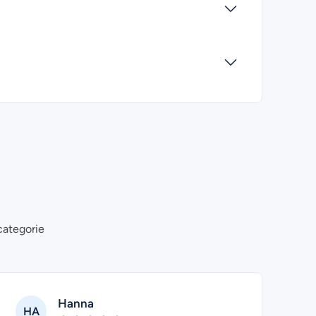
categorie
Hanna
HA
ZT