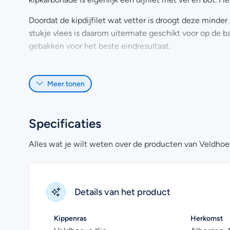
Doordat de kipdijfilet wat vetter is droogt deze minder
stukje vlees is daarom uitermate geschikt voor op de ba
gebakken voor het beste eindresultaat.
Doordat onze kippen met plezier, zonder antibiotica en 
een hoge kwaliteit stukje vlees garanderen.
Meer tonen
Heb je nog vragen over het online bestellen van kipkar
Uiteraard kan je voor meer informatie ook
contact
met 
Specificaties
Alles wat je wilt weten over de producten van Veldhoe
Details van het product
Kippenras
Herkomst