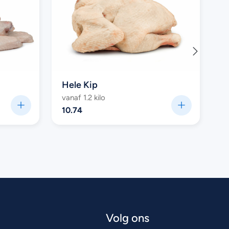
Hele Kip
vanaf 1.2 kilo
ca
10.74
1
Volg ons