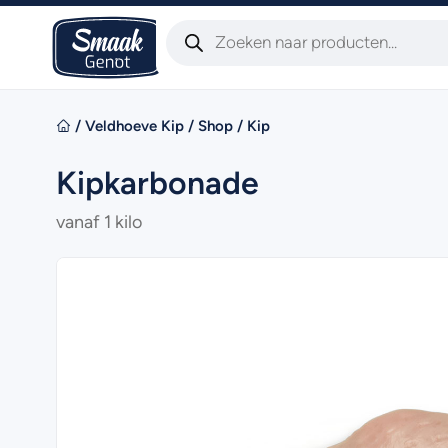
/
Veldhoeve Kip
/
Shop
/
Kip
Kipkarbonade
vanaf 1 kilo