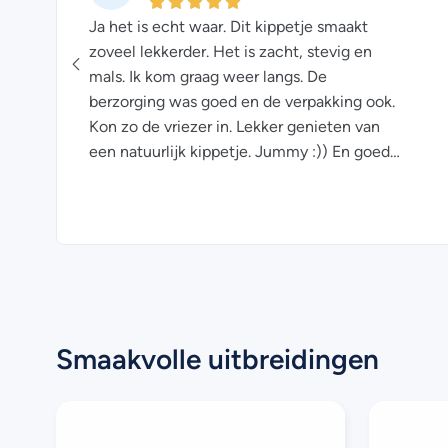
men
Ja het is echt waar. Dit kippetje smaakt
n
zoveel lekkerder. Het is zacht, stevig en
kte
mals. Ik kom graag weer langs. De
berzorging was goed en de verpakking ook.
Kon zo de vriezer in. Lekker genieten van
een natuurlijk kippetje. Jummy :)) En goed
voor de boer!! No farmers no food!
Smaakvolle uitbreidingen