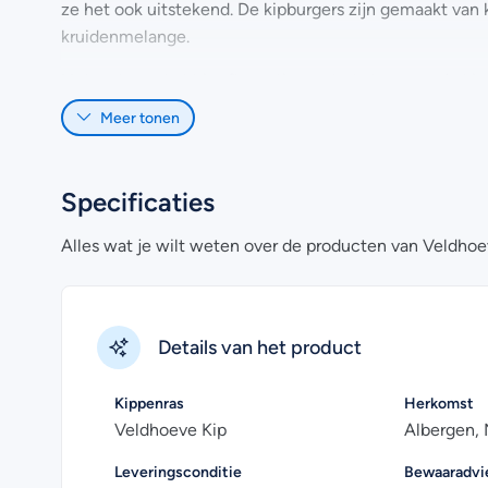
ze het ook uitstekend. De kipburgers zijn gemaakt van
kruidenmelange.
Het malse gehakt is afkomstig van het vlees van de kip
deze kipburgers, gebruiken wij alleen kippenvlees van k
Meer tonen
Heb je nog vragen over het online bestellen van kipbur
Uiteraard kan je voor meer informatie ook
contact
met 
Specificaties
Alles wat je wilt weten over de producten van Veldhoe
Details van het product
Kippenras
Herkomst
Veldhoeve Kip
Albergen,
Leveringsconditie
Bewaaradvi