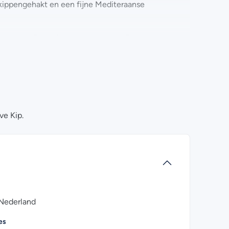
 kippengehakt en een fijne Mediteraanse
penbout. Dit is dus geen restvlees. En dus ook voor
waliteit.
gers? Kijk dan eens bij de
veelgestelde vragen
.
ons opnemen. Wij helpen je graag!
ve Kip.
 Nederland
es