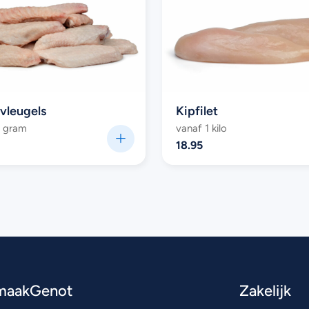
vleugels
Kipfilet
0 gram
vanaf 1 kilo
18.95
maakGenot
Zakelijk