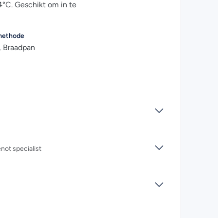
°C. Geschikt om in te
methode
n, Braadpan
ot specialist