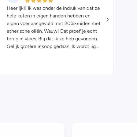
Heerlijk!! Ik was onder de indruk van dat ze
We ge
hele keten in eigen handen hebben en
kip. W
eigen voer aangevuld met 20%kruiden met
lange
etherische oliën. Wauw! Dat proef je echt
kochte
terug in vlees. Blij dat ik ze heb gevonden.
biolog
Gelijk grotere inkoop gedaan. Ik wordt iig
smaak 
een vaste klant.
de Ve
goede 
gevon