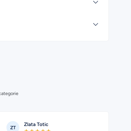
categorie
Zlata Totic
ZT
JI