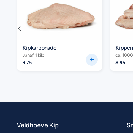
Kipkarbonade
Kippen
vanaf 1 kilo
ca. 100
9.75
8.95
Veldhoeve Kip
S