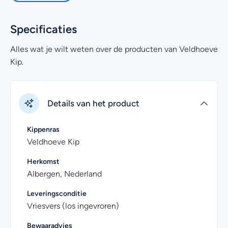
Kooktip:
Kruid de kip eventueel ook aan de binnenkant
en onder het borstfilet. Je kan de kip ook vullen met
Specificaties
diverse lekkere ingrediënten.
Alles wat je wilt weten over de producten van Veldhoeve
Heb je nog vragen over het online bestellen van een hele
Kip.
kip? Kijk dan eens bij de
veelgestelde vragen
. Uiteraard
kan je voor meer informatie ook
contact
met ons
opnemen. Wij helpen je graag!
Details van het product
Kippenras
Veldhoeve Kip
Herkomst
Albergen, Nederland
Leveringsconditie
Vriesvers (los ingevroren)
Bewaaradvies