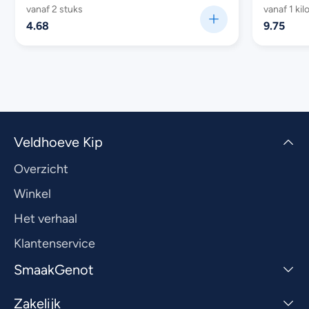
vanaf 2 stuks
vanaf 1 kil
4.68
9.75
Veldhoeve Kip
Overzicht
Winkel
Het verhaal
Klantenservice
SmaakGenot
Zakelijk