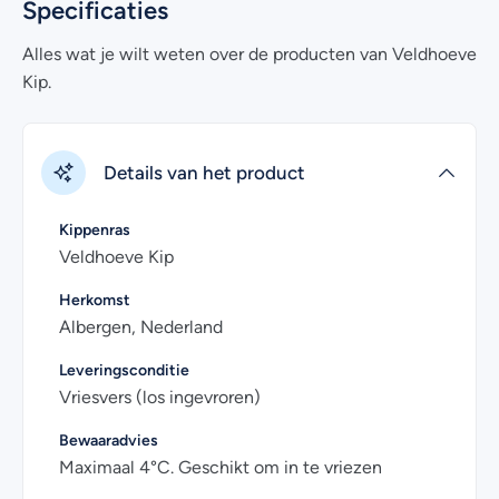
Heb je nog vragen over het online bestellen van
Specificaties
kipsaucijsjes? Kijk dan eens bij de
veelgestelde vragen
.
Alles wat je wilt weten over de producten van Veldhoeve
Uiteraard kan je voor meer informatie ook
contact
met
Kip.
ons opnemen. Wij helpen je graag!
Details van het product
Kippenras
Veldhoeve Kip
Herkomst
Albergen, Nederland
Leveringsconditie
Vriesvers (los ingevroren)
Bewaaradvies
Maximaal 4°C. Geschikt om in te vriezen