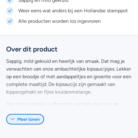
Weer eens wat anders bij een Hollandse stamppot
Alle producten worden los ingevroren
Over dit product
Sappig, mild gekruid en heerlijk van smaak. Dat mag je
verwachten van onze ambachtelijke kipsaucijsjes. Lekker
op een broodje of met aardappeltjes en groente voor een
complete maaltijd. De kipsaucijs zijn gemaakt van
kippengehakt en fijne kruidenmelange.
Het malse gehakt is afkomstig van het vlees van de
kippenbout. Dit is dus geen restvlees. En dus ook voor
Meer tonen
deze kipsaucijsjes, gebruiken wij alleen kippenvlees van
kwaliteit.