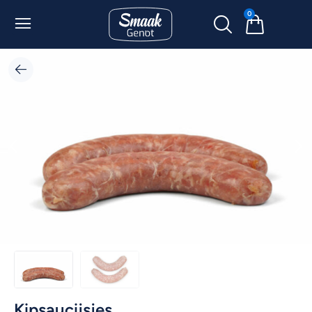
0
Kipsaucijsjes