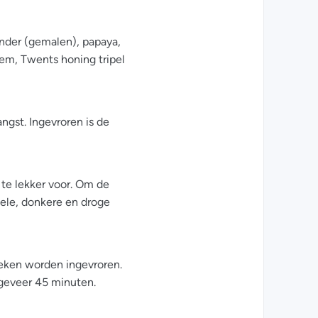
ander (gemalen), papaya,
oem, Twents honing tripel
ngst. Ingevroren is de
 te lekker voor. Om de
oele, donkere en droge
eken worden ingevroren.
geveer 45 minuten.