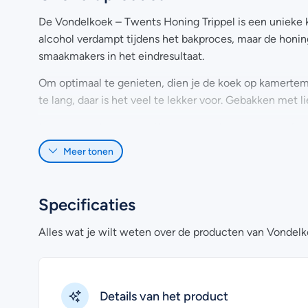
De Vondelkoek – Twents Honing Trippel is een unieke k
alcohol verdampt tijdens het bakproces, maar de honing,
smaakmakers in het eindresultaat.
Om optimaal te genieten, dien je de koek op kamertem
te lang, daar is het veel te lekker voor. Gebakken met l
Let op
: Vondelkoeken zijn groot van formaat en perfe
heeft een doorsnee van ongeveer 16 cm en heeft een d
Meer tonen
Heb je nog vragen over het online bestellen van Vonde
de
veelgestelde vragen
. Uiteraard kan je voor meer in
Specificaties
graag!
Alles wat je wilt weten over de producten van Vondel
Details van het product