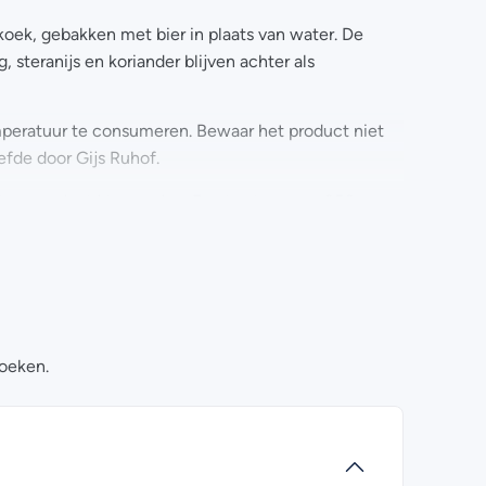
oek, gebakken met bier in plaats van water. De
 steranijs en koriander blijven achter als
peratuur te consumeren. Bewaar het product niet
iefde door Gijs Ruhof.
ct om gedeeld te worden. Een koek van ca. 250 gram
ikte van 1 cm.
lkoeken – Twents Honing Trippel? Kijk dan eens bij
formatie ook
contact
met ons opnemen. Wij helpen je
koeken.