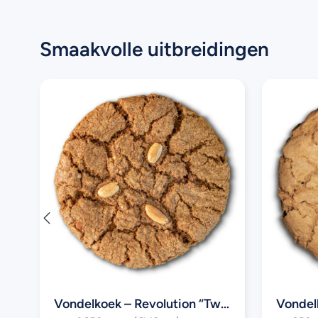
met een diervriendelijk leven voor de kip!
Smaakvolle uitbreidingen
Vondelkoek – Revolution “Twist van Jonnie Boer”
Vonde