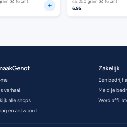
gram (Ø 16 cm)
ca. 250 gram (Ø 16 cm)
6.95
maakGenot
Zakelijk
ome
Een bedrijf
s verhaal
Meld je bedr
kijk alle shops
Word affiliat
aag en antwoord