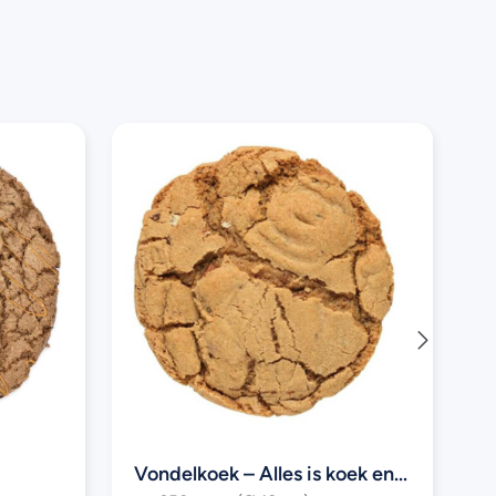
Vondelkoek – Alles is koek en ei (koek met 100% advocaat)
V