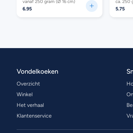
vanaf 250 gram (Ø 16 cm)
ca. 250 
6.95
5.75
Vondelkoeken
S
Overzicht
H
Winkel
On
Het verhaal
Be
Klantenservice
Vr