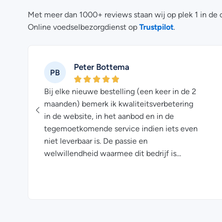
Met meer dan 1000+ reviews staan wij op plek 1 in de 
Trustpilot
Online voedselbezorgdienst op
.
Peter Bottema
PB
Bij elke nieuwe bestelling (een keer in de 2
maanden) bemerk ik kwaliteitsverbetering
at
in de website, in het aanbod en in de
tegemoetkomende service indien iets even
niet leverbaar is. De passie en
welwillendheid waarmee dit bedrijf is
opgezet, toont zich in een vorm van
oprechtheid. Dit uit zich bij ons op een
zodanige manier, dat wij er met onze familie
en vrienden over praten. En vanzelfsprekend
is het vlees van een hoogwaardige kwaliteit,