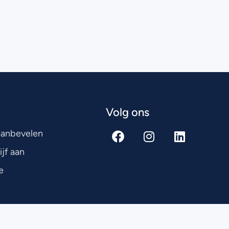
Volg ons
 aanbevelen
ijf aan
e